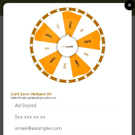
Tüm Ürünlerde Yedek Parça Desteği!
100TL
0
5%
5%
Menü
150TL
150TL
5%
15%
100TL
200TL
Sehpalar
Zigon
Alya Zigon Sehpa
%25
Çark Çevir, Hediyeni Al!
İndirim fırsatını yakalamak için çarkı çevir.