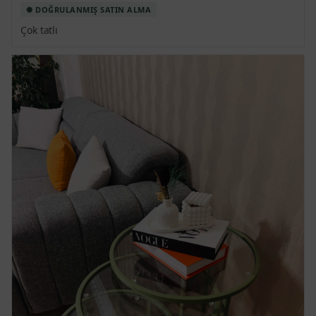
5
556.21
2,781.04
Çok tatlı
6
474.09
2,844.53
T. İş Bankası
Taksit Sayısı
Taksit (₺)
Toplam (₺)
1
2,539.99
2,539.99
2
1,269.99
2,539.99
3
846.66
2,539.99
4
688.91
2,755.64
5
556.21
2,781.04