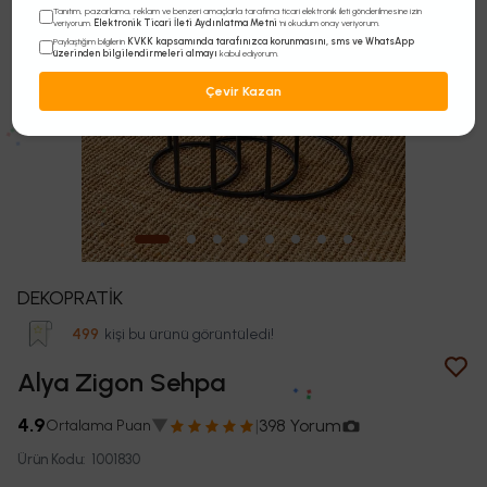
Tanıtım, pazarlama, reklam ve benzeri amaçlarla tarafıma ticari elektronik ileti gönderilmesine izin
Elektronik Ticari İleti Aydınlatma Metni
veriyorum.
'ni okudum onay veriyorum.
KVKK kapsamında tarafınızca korunmasını, sms ve WhatsApp
Paylaştığım bilgilerin
üzerinden bilgilendirmeleri almayı
kabul ediyorum.
Çevir Kazan
DEKOPRATİK
Son 24 saatte
35
kişi sepetine ekledi!
Alya Zigon Sehpa
4.9
▼
|
398 Yorum
Ortalama Puan
Ürün Kodu
:
1001830