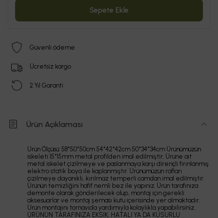
Sepete Ekle
Güvenli ödeme
Ücretsiz kargo
2 Yıl Garanti
Ürün Açıklaması
Ürün Ölçüsü: 58*50*50cm 54*42*42cm 50*34*34cm Ürünümüzün
iskeleti 15*15mm metal profilden imal edilmiştir. Ürüne ait
metal iskelet çizilmeye ve paslanmaya karşı dirençli fırınlanmış
elektro statik boya ile kaplanmıştır. Ürünümüzün rafları
çizilmeye dayanıklı, kırılmaz temperli camdan imal edilmiştir.
Ürünün temizliğini hafif nemli bez ile yapınız. Ürün tarafınıza
demonte olarak gönderilecek olup, montaj için gerekli
aksesuarlar ve montaj şeması kutu içerisinde yer almaktadır.
Ürün montajını tornavida yardımıyla kolaylıkla yapabilirsiniz.
ÜRÜNÜN TARAFINIZA EKSİK, HATALI YA DA KUSURLU