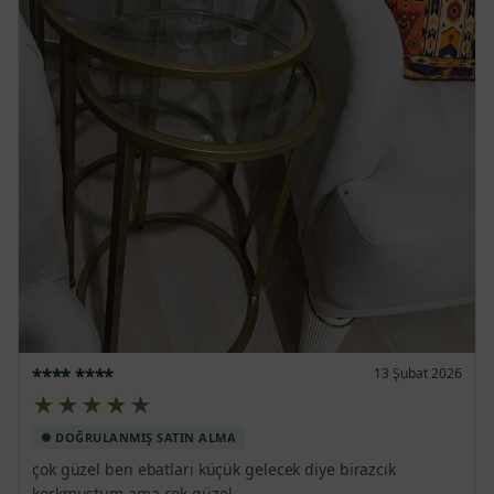
**** ****
13 Şubat 2026
★★★★★
çok güzel ben ebatları küçük gelecek diye birazcık 
korkmuştum ama çok güzel