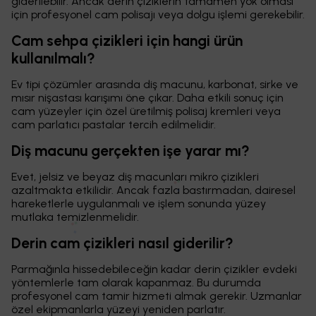
giderilebilir. Ancak derin çiziklerin tamamen yok olması
için profesyonel cam polisajı veya dolgu işlemi gerekebilir.
Cam sehpa çizikleri için hangi ürün
kullanılmalı?
Ev tipi çözümler arasında diş macunu, karbonat, sirke ve
mısır nişastası karışımı öne çıkar. Daha etkili sonuç için
cam yüzeyler için özel üretilmiş polisaj kremleri veya
cam parlatıcı pastalar tercih edilmelidir.
Diş macunu gerçekten işe yarar mı?
Evet, jelsiz ve beyaz diş macunları mikro çizikleri
azaltmakta etkilidir. Ancak fazla bastırmadan, dairesel
hareketlerle uygulanmalı ve işlem sonunda yüzey
mutlaka temizlenmelidir.
Derin cam çizikleri nasıl giderilir?
Parmağınla hissedebileceğin kadar derin çizikler evdeki
yöntemlerle tam olarak kapanmaz. Bu durumda
profesyonel cam tamir hizmeti almak gerekir. Uzmanlar
özel ekipmanlarla yüzeyi yeniden parlatır.