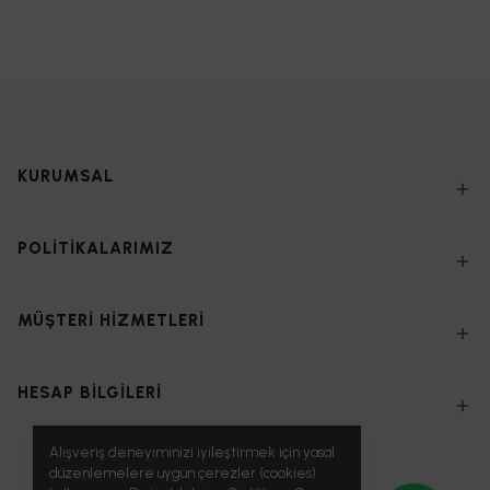
KURUMSAL
POLİTİKALARIMIZ
MÜŞTERİ HİZMETLERİ
HESAP BİLGİLERİ
Alışveriş deneyiminizi iyileştirmek için yasal
düzenlemelere uygun çerezler (cookies)