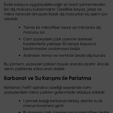
Evde kolayca uygulayabileceğin en basit yöntemlerden
biri diş macunu kullanmaktır. Özellikle beyaz, jelsiz ve
mikro tanecikli olmayan klasik diş macunları bu işlem için
idealdir.
Temiz bir mikrofiber beze az miktarda diş
macunu sür.
Cam yüzeydeki çizik üzerine dairesel
hareketlerle yaklaşık 30 saniye boyunca
bastırmadan ovalamaya başla.
Ardından temiz ve nemli bir bezle silip kurula.
Bu yöntem, yüzeysel çizikleri büyük oranda azaltır. Ancak
derin çiziklerde etkisi sınırlı olabilir.
Karbonat ve Su Karışımı ile Parlatma
Karbonat, hafif aşındırıcı özelliği sayesinde cam
yüzeylerdeki mikro çizikleri gidermede oldukça etkilidir.
1 yemek kaşığı karbonatı birkaç damla su ile
macun kıvamına getir.
Bu karışımı çizik üzerine sürüp mikrofiber bezle