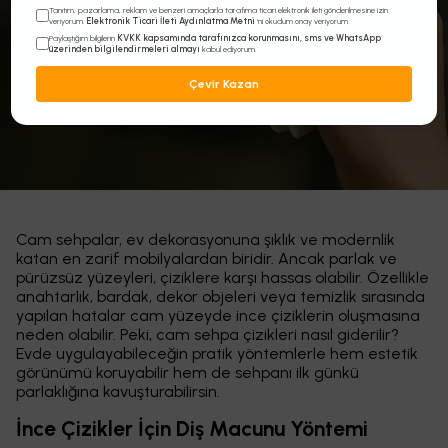
Giderilir
Tanıtım, pazarlama, reklam ve benzeri amaçlarla tarafıma ticari elektronik ileti gönderilmesine izin
Elektronik Ticari İleti Aydınlatma Metni
veriyorum.
'ni okudum onay veriyorum.
KVKK kapsamında tarafınızca korunmasını, sms ve WhatsApp
Paylaştığım bilgilerin
üzerinden bilgilendirmeleri almayı
kabul ediyorum.
Çevir Kazan
Cam sehpalar, ev dekorasyonuna şıklık ve modernlik
katan en zarif mobilyalardan biridir. Ancak parlak ve
pürüzsüz yüzeyleri, çiziklere karşı hassas olabilir. Özellikle
anahtarlık, bardak, dekor objeleri veya temizlik sırasında
yapılan hatalar cam yüzeyde ince çiziklerin oluşmasına
neden olabilir. Peki, cam sehpa çizikleri nasıl giderilir?
Evde uygulayabileceğin pratik yöntemlerle hem estetik
görünümü koruyabilir hem de sehpanı ilk günkü
parlaklığına kavuşturabilirsin.
İnce Çizikler İçin Diş Macunu Yöntemi