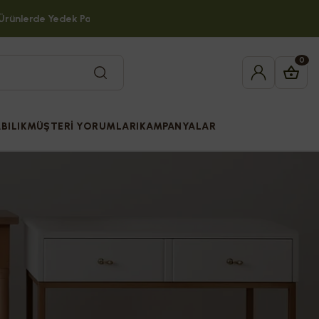
lerde Yedek Parça Desteği!
0
BILIK
MÜŞTERİ YORUMLARI
KAMPANYALAR