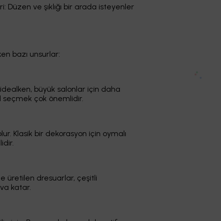
i: Düzen ve şıklığı bir arada isteyenler
en bazı unsurlar:
 idealken, büyük salonlar için daha
el seçmek çok önemlidir.
. Klasik bir dekorasyon için oymalı
dir.
üretilen dresuarlar, çeşitli
va katar.