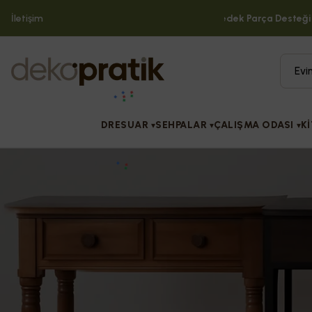
Dekopratik'te Buluşuyor
İletişim
Tüm Ürünlerde Yedek Parça Desteği!
DRESUAR
SEHPALAR
ÇALIŞMA ODASI
Kİ
▾
▾
▾