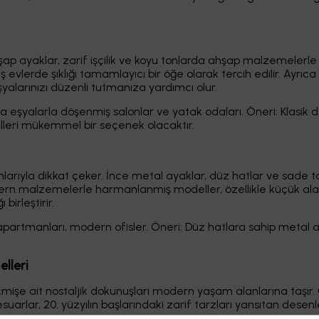
hşap ayaklar, zarif işçilik ve koyu tonlarda ahşap malzemelerle 
vlerde şıklığı tamamlayıcı bir öğe olarak tercih edilir. Ayrıca k
yalarınızı düzenli tutmanıza yardımcı olur.
ka eşyalarla döşenmiş salonlar ve yatak odaları. Öneri: Klasik d
lleri mükemmel bir seçenek olacaktır.
mlarıyla dikkat çeker. İnce metal ayaklar, düz hatlar ve sa
n malzemelerle harmanlanmış modeller, özellikle küçük alanl
 birleştirir.
r apartmanları, modern ofisler. Öneri: Düz hatlara sahip metal 
lleri
mişe ait nostaljik dokunuşları modern yaşam alanlarına taşır. G
esuarlar, 20. yüzyılın başlarındaki zarif tarzları yansıtan desenl