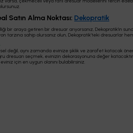
ız varsa, çekmeceli veya raflı dresuar modellerini tercih edeb
olursunuz.
eal Satın Alma Noktası:
Dekopratik
selliği bir araya getiren bir dresuar arıyorsanız, Dekopratik’in
yon tarzına sahip olursanız olun, Dekopratik’teki dresuarlar he
sel değil, aynı zamanda evinize şıklık ve zarafet katacak öneml
 doğru dresuarı seçmek, evinizin dekorasyonuna değer katacaktır
viniz için en uygun olanını bulabilirsiniz.