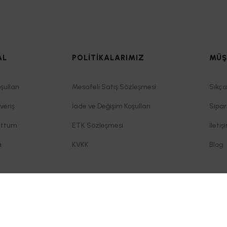
AL
POLİTİKALARIMIZ
MÜŞ
şulları
Mesafeli Satış Sözleşmesi
Sıkça
veriş
İade ve Değişim Koşulları
Sipar
uttum
ETK Sözleşmesi
İletiş
a
KVKK
Blog