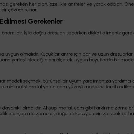
ması gereken her alan, özellikle antreler ve yatak odaları. Öner
 bir çözüm sunar.
Edilmesi Gerekenler
 önemlidir. İşte doğru dresuarı seçerken dikkat etmeniz gerek
ına uygun olmalıdır. Küçük bir antre için dar ve uzun dresuarlar
esuarın yerleştirileceği alanı ölçerek, uygun boyutlarda bir mod
ar modeli seçmek, bütünsel bir uyum yaratmanıza yardımcı olur
ise minimalist metal ya da cam yüzeyli modeller tercih edilmeli
ayanıklı olmalıdır. Ahşap, metal, cam gibi farklı malzemelerle 
ellikle ahşap malzemeler, doğal dokusuyla evinize sıcak bir ha