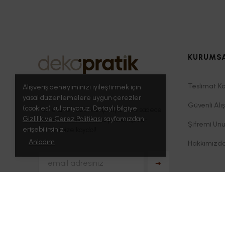
KURUMS
Teslimat Ko
Alışveriş deneyiminizi iyileştirmek için
yasal düzenlemelere uygun çerezler
Güvenli Alış
(cookies) kullanıyoruz. Detaylı bilgiye
Yeni ürünler, özel kampanyalar ve sadece
Gizlilik ve Çerez Politikası
sayfamızdan
abonelere özel tatlı sürprizler için e-
Şifremi Un
erişebilirsiniz.
bültenimize kaydol!
Anladım
Hakkımızd
➔