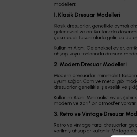
modelleri:
1. Klasik Dresuar Modelleri
Klasik dresuarlar, genellikle oymalı a
geleneksel ve antika tarzda döşenmiş e
çekmeceli tasarımlarla gelir, bu da eş
Kullanım Alanı: Geleneksel evler, anti
ahşap, koyu tonlarında dresuar mode
2. Modern Dresuar Modelleri
Modern dresuarlar, minimalist tasarı
uyum sağlar. Cam ve metal gibi moder
dresuarlar genellikle işlevsellik ve şıklığı
Kullanım Alanı: Minimalist evler, şehi
modern ve zarif bir atmosfer yaratır.
3. Retro ve Vintage Dresuar Mode
Retro ve vintage tarzı dresuarlar, geç
verilmiş ahşaplar kullanılır. Vintage dr