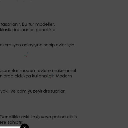
tasarlanır. Bu tür modeller,
lasik dresuarlar, genellikle
ekorasyon anlayışına sahip evler için
de tasarımlar modern evlere mükemmel
arda oldukça kullanışlıdır. Modern
ayaklı ve cam yüzeyli dresuarlar,
enellikle eskitilmiş veya patina etkisi
ere sahiptir.