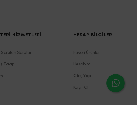
TERİ HİZMETLERİ
HESAP BİLGİLERİ
 Sorulan Sorular
Favori Ürünler
iş Takip
Hesabım
im
Giriş Yap
Kayıt Ol