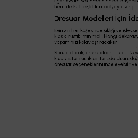
Eğer ekstra saklama alanına ihtiyacın
hem de kullanışlı bir mobilyaya sahip 
Dresuar Modelleri İçin İd
Evinizin her köşesinde şıklığı ve işlev
klasik, rustik, minimal… Hangi dekoras
yaşamınızı kolaylaştıracaktır.
Sonuç olarak, dresuarlar sadece işlev
klasik, ister rustik bir tarzda olsun,
dresuar seçeneklerini inceleyebilir ve e