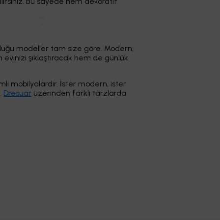
ilirsiniz. Bu sayede hem dekoratif
 sunduğu modeller tam size göre. Modern,
m evinizi şıklaştıracak hem de günlük
i mobilyalardır. İster modern, ister
.
Dresuar
üzerinden farklı tarzlarda