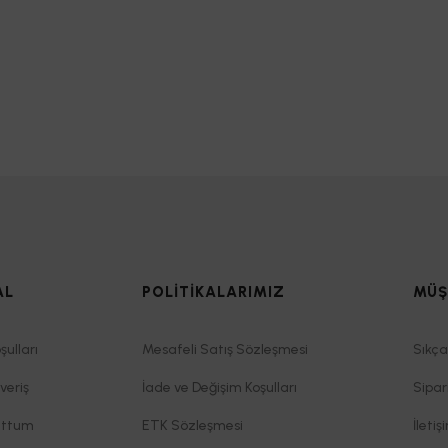
AL
POLİTİKALARIMIZ
MÜŞ
şulları
Mesafeli Satış Sözleşmesi
Sıkça
veriş
İade ve Değişim Koşulları
Sipar
uttum
ETK Sözleşmesi
İletiş