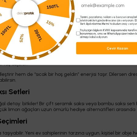
TL
ni Keşfet
Modern, minimal ve fonksiyonel ürünlerle yeni evle
15%
Tanıtım, pazarlama, reklam ve benzeri amaçlarla 
elektronik ileti gönderilmesine izin veriyorum.
E
5%
ulu Aksesuarlar
İleti Aydınlatma Metni
'ni okudum onay veriyo
200TL
Paylaştığım bilgilerin
KVKK kapsamında tarafın
100TL
korunmasını, sms ve WhatsApp üzerinden b
%25
kileyici dokunuşlar da tercih edebilirsin:
almayı
kabul ediyorum.
Çevir Kazan
 taş objeler.
ştirir hem de “sıcak bir hoş geldin” enerjisi taşır. Dilersen d
ilirsin.
sı Setleri
oğal detay: bitkiler! Bir çift seramik saksı veya bambu saksı s
üçük limon ağaçları uzun ömürlü hediye alternatifleri arasında y
Seçimleri
taşıyabilir. Yeni ev sahiplerinin tarzına uygun, kişisel bir obje