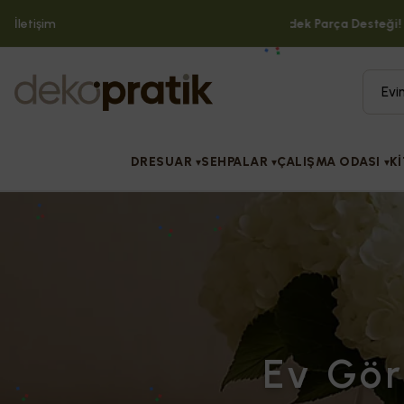
ekopratik'te Buluşuyor
İletişim
Tüm Ürünlerde Yedek Parça Desteği!
DRESUAR
SEHPALAR
ÇALIŞMA ODASI
Kİ
▾
▾
▾
Ev Gör