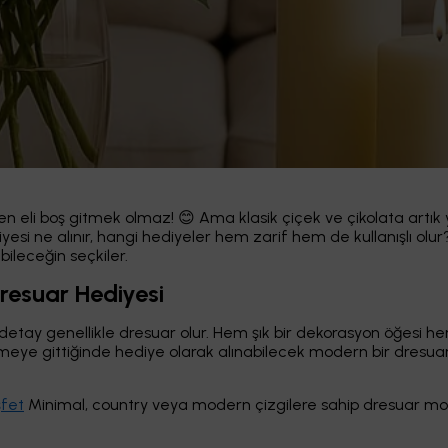
en eli boş gitmek olmaz! 😊 Ama klasik çiçek ve çikolata artık y
yesi ne alınır, hangi hediyeler hem zarif hem de kullanışlı olu
bileceğin seçkiler.
 Dresuar Hediyesi
lk detay genellikle dresuar olur. Hem şık bir dekorasyon öğesi 
görmeye gittiğinde hediye olarak alınabilecek modern bir dresu
şfet
Minimal, country veya modern çizgilere sahip dresuar mod