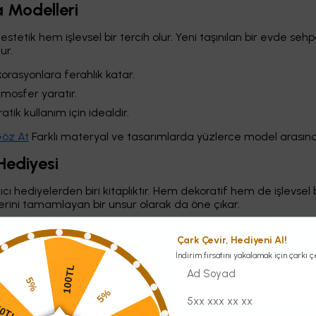
a Modelleri
etik hem işlevsel bir tercih olur. Yeni taşınılan bir evde sehpa
ur.
asyonlara ferahlık katar.
tmosfer yaratır.
tik kullanım için idealdir.
Göz At
Farklı materyal ve tasarımlarda yüzlerce model arasınd
 Hediyesi
ıcı hediyelerden biri kitaplıktır. Hem dekoratif hem de işlevsel
kterini tamamlayan bir unsur olarak da öne çıkar.
ele
👉
Siyah Kitaplık Koleksiyonuna Göz At
Özellikle siyah kitap
Çark Çevir, Hediyeni Al!
i haline gelmiştir.
İndirim fırsatını yakalamak için çarkı ç
gun: Çalışma Odası Ürünleri
100TL
5%
5%
si bulunuyor. Yeni evine taşınan birine, bu alanda kullanabil
150TL
celi hem de fonksiyonel olur. Ofis tipi hediyeler, uzun vadede 