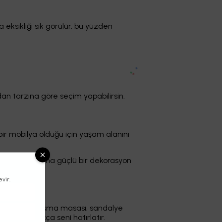
 eksikliği sık görülür, bu yüzden
an tarzına göre seçim yapabilirsin.
 bir mobilya olduğu için yaşam alanını
lıklar, sade ama güçlü bir dekorasyon
evir.
eceği bir çalışma masası, sandalye
kullanıldıkça seni hatırlatır.