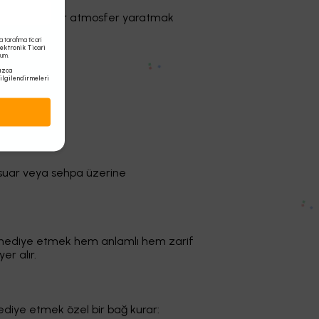
rde üretken bir atmosfer yaratmak
tarafıma ticari
lektronik Ticari
rum.
ızca
ilgilendirmeleri
resuar veya sehpa üzerine
eti hediye etmek hem anlamlı hem zarif
er alır.
 hediye etmek özel bir bağ kurar: