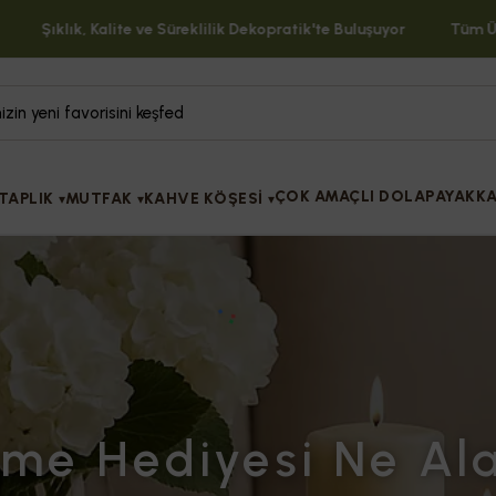
Şıklık, Kalite ve Süreklilik Dekopratik'te Buluşuyor
Tüm Ürünl
ÇOK AMAÇLI DOLAP
AYAKKA
TAPLIK
MUTFAK
KAHVE KÖŞESİ
▾
▾
▾
me Hediyesi Ne Ala