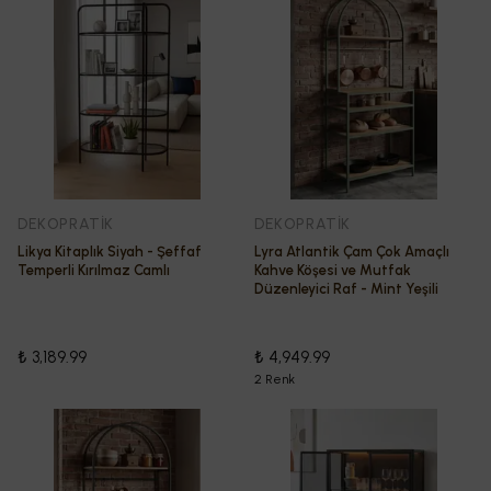
DEKOPRATİK
DEKOPRATİK
Likya Kitaplık Siyah - Şeffaf
Lyra Atlantik Çam Çok Amaçlı
Temperli Kırılmaz Camlı
Kahve Köşesi ve Mutfak
Düzenleyici Raf - Mint Yeşili
₺ 3,189.99
₺ 4,949.99
2 Renk