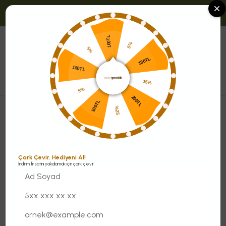
alite ve Süreklilik Dekopratik'te Buluşuyor
Tüm Ürünlerde Yede
100TL
0
5%
5%
Menü
150TL
150TL
15%
5%
200TL
100TL
DEKOPRATİK
%25
27
ürün
Filtrele
Sırala
Çark Çevir, Hediyeni Al!
İndirim fırsatını yakalamak için çarkı çevir.