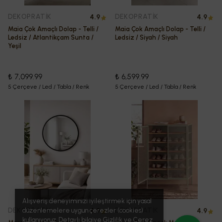
DEKOPRATİK
DEKOPRATİK
4.9
4.9
Maia Çok Amaçlı Dolap - Telli /
Maia Çok Amaçlı Dolap - Telli /
Ledsiz / Atlantikçam Sunta /
Ledsiz / Siyah / Siyah
Yeşil
₺ 7,099.99
₺ 6,599.99
5 Çerçeve / Led / Tabla / Renk
5 Çerçeve / Led / Tabla / Renk
Alışveriş deneyiminizi iyileştirmek için yasal
DEKOPRATİK
DEKOPRATİK
4.9
4.9
düzenlemelere uygun çerezler (cookies)
kullanıyoruz. Detaylı bilgiye
Gizlilik ve Çerez