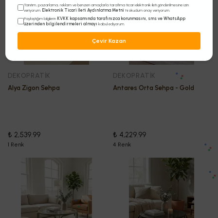
Tanıtım, pazarlama, reklam ve benzeri amaçlarla tarafıma ticari elektronik ileti gönderilmesine izin
Elektronik Ticari İleti Aydınlatma Metni
veriyorum.
'ni okudum onay veriyorum.
KVKK kapsamında tarafınızca korunmasını, sms ve WhatsApp
Paylaştığım bilgilerin
üzerinden bilgilendirmeleri almayı
kabul ediyorum.
Çevir Kazan
DEKOPRATİK
DEKOPRATİK
Alya Zigon Sehpa
Antares Orta Sehpa - Gold
₺ 2,539.99
₺ 4,229.99
1 Renk
4 Renk