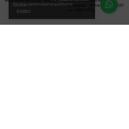
Mars Yuvarlak Duvar Aynası
Orion Çok Amaçlı Metal
Politikası
sayfamızdan erişebilirsiniz.
Ayakkabılık - Antre Dolabı 81x120
cm - MİNT YEŞİL
Anladım
₺ 1,119.99
₺ 6,749.99
2 Renk
DEKOPRATİK
DEKOPRATİK
4.9
4.9
Orion Çok Amaçlı Metal
Rio Tv Ünitesi Raflı Televizyon
Ayakkabılık - Antre Dolabı 81x120
Sehpası
cm - SİYAH METAL