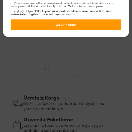
Tanıtım, pazarlama, reklam ve benzeri amaçlarla tarafıma ticari elektronik ileti gönderilmesine izin
Elektronik Ticari İleti Aydınlatma Metni
veriyorum.
'ni okudum onay veriyorum.
KVKK kapsamında tarafınızca korunmasını, sms ve WhatsApp
Paylaştığım bilgilerin
üzerinden bilgilendirmeleri almayı
kabul ediyorum.
Çevir Kazan
Ücretsiz Kargo
500 TL ve üzeri alışverişlerde Türkiye'nin her
yerine ücretsiz kargo
Güvenilir Paketleme
Eşyalarınız taşımaya ve saklamaya uygun
ambalajla sağlam paketlenir