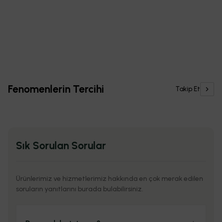
İster kahve köşesi,
Hem şık hem de
Zarafetin sade
Salonunuzun yeni
ister kitaplık
fonksiyonel bir
Fenomenlerin Tercihi
hali.
gözbebeği
Takip Et
dokunuş
dekopratik_mobilya
dekopratik_mobilya
TAKIP ET
TAKIP ET
dekopratik_mobilya
dekopratik_mobilya
TAKIP ET
TAKIP ET
Sık Sorulan Sorular
Ürünlerimiz ve hizmetlerimiz hakkında en çok merak edilen
soruların yanıtlarını burada bulabilirsiniz.