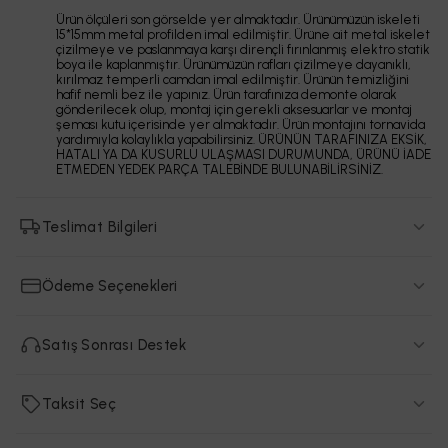
Ürün ölçüleri son görselde yer almaktadır. Ürünümüzün iskeleti
15*15mm metal profilden imal edilmiştir. Ürüne ait metal iskelet
çizilmeye ve paslanmaya karşı dirençli fırınlanmış elektro statik
boya ile kaplanmıştır. Ürünümüzün rafları çizilmeye dayanıklı,
kırılmaz temperli camdan imal edilmiştir. Ürünün temizliğini
hafif nemli bez ile yapınız. Ürün tarafınıza demonte olarak
gönderilecek olup, montaj için gerekli aksesuarlar ve montaj
şeması kutu içerisinde yer almaktadır. Ürün montajını tornavida
yardımıyla kolaylıkla yapabilirsiniz. ÜRÜNÜN TARAFINIZA EKSİK,
HATALI YA DA KUSURLU ULAŞMASI DURUMUNDA, ÜRÜNÜ İADE
ETMEDEN YEDEK PARÇA TALEBİNDE BULUNABİLİRSİNİZ.
Teslimat Bilgileri
Teslimat Süresi:
Siparişleriniz ortalama olarak 7 iş günü içinde
Ödeme Seçenekleri
adresinize ulaştırılır.
Montaj:
Ürünler, demonte şekilde gönderilmektedir. Paket
Ödeme Seçenekleri:
Siparişlerinizde kredi kartı ile ödeme
içerisinde kurulum kılavuzu ve gerekli tüm parçalar yer alır.
Satış Sonrası Destek
yapabilirsiniz.
Teknik Destek:
İhtiyaç halinde, teknik ekibimize
0539 328 84 05
Taksit Seçenekleri:
Birçok bankanın sunmuş olduğu 9 aya varan
İade Süresi:
Sipariş teslim tarihinden itibaren ürünün
numaralı telefon hattından ulaşabilirsiniz.
taksit seçeneklerinden yararlanabilirsiniz.
Taksit Seç
beğenilmemesi durumunda 14 gün yasal iade süresi mevcuttur.
Güvenli Ödeme:
İyzico güvenli ödeme altyapımız sayesinde
Garanti:
Ürünlerimizin hepsi 2 yıl garantilidir.
işlemleriniz hızlı ve sorunsuz bir şekilde gerçekleştirilir.