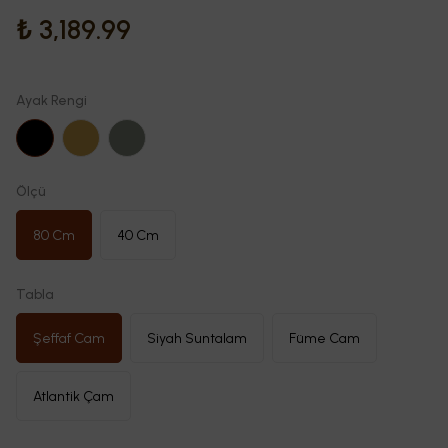
₺ 3,189.99
Ayak Rengi
Ölçü
80 Cm
40 Cm
Tabla
Şeffaf Cam
Siyah Suntalam
Füme Cam
Atlantik Çam