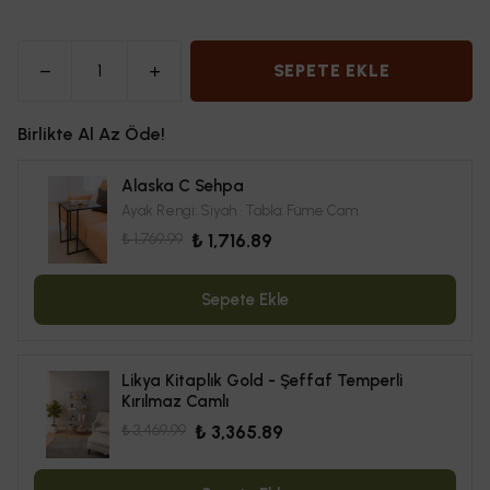
SEPETE EKLE
Birlikte Al Az Öde!
Alaska C Sehpa
Ayak Rengi: Siyah · Tabla: Füme Cam
₺ 1,769.99
₺ 1,716.89
Sepete Ekle
Likya Kitaplık Gold - Şeffaf Temperli
Kırılmaz Camlı
₺ 3,469.99
₺ 3,365.89