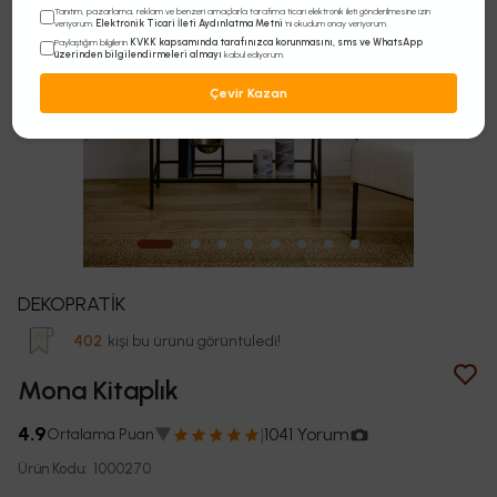
Tanıtım, pazarlama, reklam ve benzeri amaçlarla tarafıma ticari elektronik ileti gönderilmesine izin
Elektronik Ticari İleti Aydınlatma Metni
veriyorum.
'ni okudum onay veriyorum.
KVKK kapsamında tarafınızca korunmasını, sms ve WhatsApp
Paylaştığım bilgilerin
üzerinden bilgilendirmeleri almayı
kabul ediyorum.
Çevir Kazan
DEKOPRATİK
Son 24 saatte
23
kişi sepetine ekledi!
Mona Kitaplık
4.9
▼
|
1041 Yorum
Ortalama Puan
Ürün Kodu
:
1000270