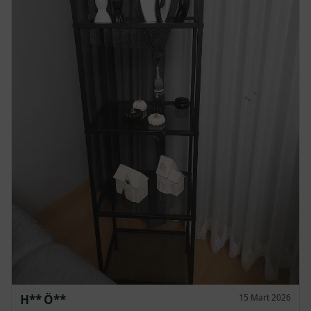
6
595.41
3,572.47
Bilgilendirme:
Taksit tutarları tahmini olup, bankanızın
uyguladığı faiz oranlarına göre değişiklik gösterebilir. 2-3
taksit seçeneklerinde faiz uygulanmamaktadır.
H** Ö**
15 Mart 2026