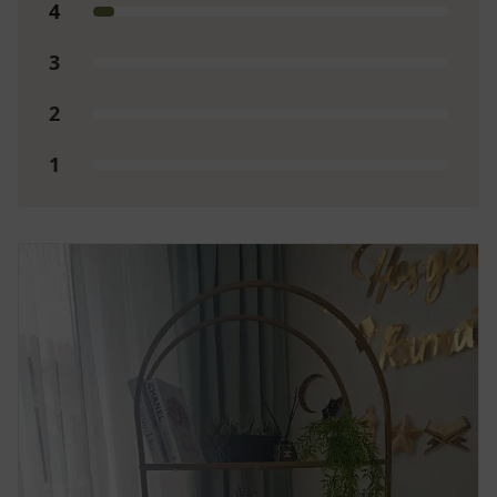
Taksit Sayısı
Taksit (₺)
Toplam (₺)
1
3,189.99
3,189.99
2
1,594.99
3,189.99
3
1,063.33
3,189.99
4
865.21
3,460.82
5
698.54
3,492.72
6
595.41
3,572.47
Akbank
Taksit Sayısı
Taksit (₺)
Toplam (₺)