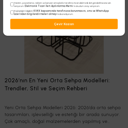
Tanıtım, pazarlama, reklam ve benzeri amaçlarla tarafıma ticari elektronik ileti gönderilmesine izin
Elektronik Ticari İleti Aydınlatma Metni
veriyorum.
'ni okudum onay veriyorum.
KVKK kapsamında tarafınızca korunmasını, sms ve WhatsApp
Paylaştığım bilgilerin
üzerinden bilgilendirmeleri almayı
kabul ediyorum.
Çevir Kazan
2026’nın En Yeni Orta Sehpa Modelleri:
Trendler, Stil ve Seçim Rehberi
Yeni Orta Sehpa Modelleri 2026: 2026’da orta sehpa
tasarımları, işlevselliği ve estetiği bir arada sunuyor.
Çok amaçlı, doğal malzemelerden yapılmış ve