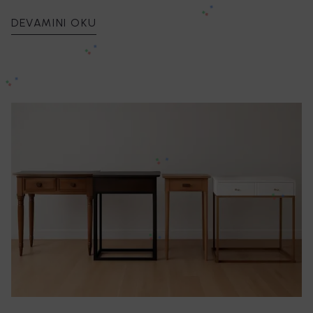
organik formlarda tasarlanmış sehpalar, modern ve
minimal dekorasyonlarla mükemmel uyum sağlıyor.
DEVAMINI OKU
Salonunuzun havasını değiştirecek, şıklığı ve
kullanışlılığı birleştiren modelleri keşfetmek için
Dekopratik Orta Sehpa Sayfası 'na göz atabilirsiniz.