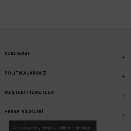
KURUMSAL
POLİTİKALARIMIZ
MÜŞTERİ HİZMETLERİ
HESAP BİLGİLERİ
Alışveriş deneyiminizi iyileştirmek için yasal