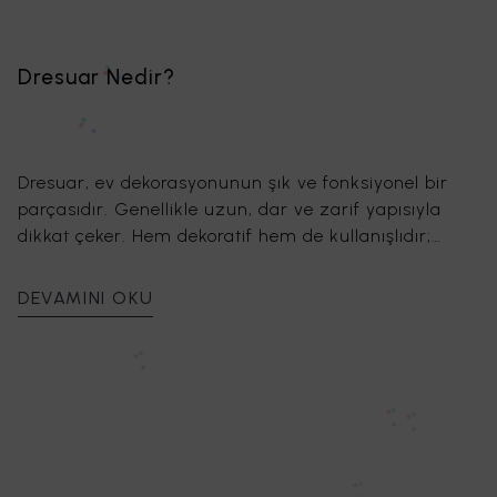
Dresuar Nedir?
Dresuar, ev dekorasyonunun şık ve fonksiyonel bir
parçasıdır. Genellikle uzun, dar ve zarif yapısıyla
dikkat çeker. Hem dekoratif hem de kullanışlıdır;
anahtar, cüzdan gibi eşyaları düzenlemek ya da
aksesuarlar sergilemek için mükemmeldir. Farklı
DEVAMINI OKU
tarzlara uyum sağlayabilen dresuarlar, modern,
klasik, retro ya da rustik modellerde bulunabilir.
Dresuar seçerken, alanın büyüklüğü, dekorasyon
tarzı ve işlevsellik gibi unsurları göz önünde
bulundurmak önemlidir. Dekopratik Dresuar Modelleri
ile evinize şıklık katabilirsiniz.