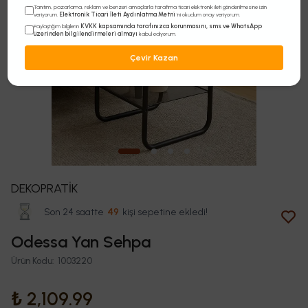
Tanıtım, pazarlama, reklam ve benzeri amaçlarla tarafıma ticari elektronik ileti gönderilmesine izin
Elektronik Ticari İleti Aydınlatma Metni
veriyorum.
'ni okudum onay veriyorum.
KVKK kapsamında tarafınızca korunmasını, sms ve WhatsApp
Paylaştığım bilgilerin
üzerinden bilgilendirmeleri almayı
kabul ediyorum.
Çevir Kazan
DEKOPRATİK
Son 24 saatte
49
kişi sepetine ekledi!
466
kişi bu ürünü görüntüledi!
Odessa Yan Sehpa
Ürün Kodu
:
1003220
₺ 2,109.99