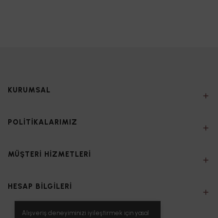
KURUMSAL
POLİTİKALARIMIZ
MÜŞTERİ HİZMETLERİ
HESAP BİLGİLERİ
Alışveriş deneyiminizi iyileştirmek için yasal