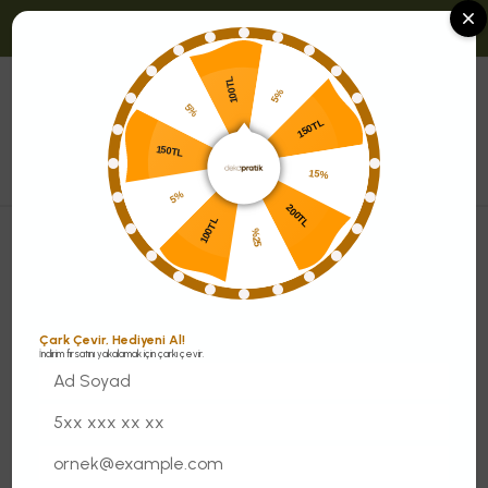
Ürünlerde Yedek Parça Desteği!
100TL
0
5%
5%
Menü
150TL
150TL
5%
15%
100TL
200TL
Sehpalar
Yan Sehpa
Odessa Yan Sehpa
%25
Çark Çevir, Hediyeni Al!
İndirim fırsatını yakalamak için çarkı çevir.