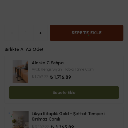
SEPETE EKLE
Birlikte Al Az Öde!
Alaska C Sehpa
Ayak Rengi: Siyah · Tabla: Füme Cam
₺ 1,769.99
₺ 1,716.89
Sepete Ekle
Likya Kitaplık Gold - Şeffaf Temperli
Kırılmaz Camlı
₺ 3,469.99
₺ 3,365.89