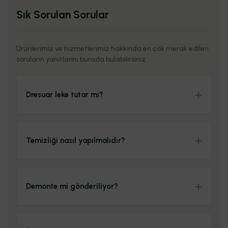
Sık Sorulan Sorular
5
462.05
2,310.23
6
393.83
2,362.98
Ürünlerimiz ve hizmetlerimiz hakkında en çok merak edilen
soruların yanıtlarını burada bulabilirsiniz.
T. İş Bankası
Dresuar leke tutar mı?
Taksit Sayısı
Taksit (₺)
Toplam (₺)
1
2,109.99
2,109.99
Temizliği nasıl yapılmalıdır?
2
1,054.99
2,109.99
3
703.33
2,109.99
Demonte mi gönderiliyor?
4
572.28
2,289.13
5
462.05
2,310.23