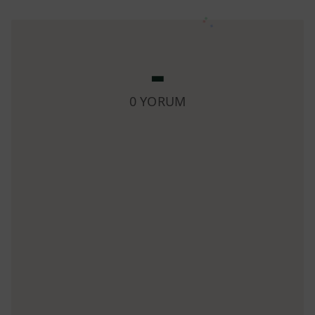
2
1,054.99
2,109.99
-
3
703.33
2,109.99
4
572.28
2,289.13
0 YORUM
5
462.05
2,310.23
6
393.83
2,362.98
Garanti BBVA
Taksit Sayısı
Taksit (₺)
Toplam (₺)
1
2,109.99
2,109.99
2
1,054.99
2,109.99