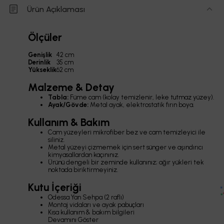
Ürün Açıklaması
Ölçüler
Genişlik
42 cm
Derinlik
35 cm
Yükseklik
62 cm
Malzeme & Detay
Tabla:
Füme cam (kolay temizlenir, leke tutmaz yüzey).
Ayak/Gövde:
Metal ayak, elektrostatik fırın boya.
Kullanım & Bakım
Cam yüzeyleri mikrofiber bez ve cam temizleyici ile
siliniz.
Metal yüzeyi çizmemek için sert sünger ve aşındırıcı
kimyasallardan kaçınınız.
Ürünü dengeli bir zeminde kullanınız; ağır yükleri tek
noktada biriktirmeyiniz.
Kutu İçeriği
Odessa Yan Sehpa (2 raflı)
Montaj vidaları ve ayak pabuçları
Kısa kullanım & bakım bilgileri
Devamını Göster