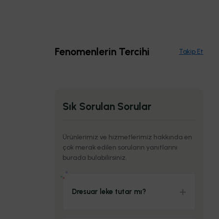
İster
Hem şık
Zarafetin
Salonunuzun
kahve
hem de
Fenomenlerin Tercihi
sade
yeni
köşesi,
fonksiyonel
Takip Et
hali.
gözbebeği
ister
bir
kitaplık
dokunuş
dekopratik_mobilya
dekopratik_mobilya
TAKIP ET
TAKIP ET
dekopratik_mobilya
dekopratik_mobilya
TAKIP ET
TAKIP ET
Sık Sorulan Sorular
Ürünlerimiz ve hizmetlerimiz hakkında en
çok merak edilen soruların yanıtlarını
burada bulabilirsiniz.
Dresuar leke tutar mı?